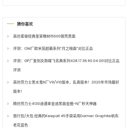
猜你喜欢
高仿爱彼经典皇家橡树15500银壳黑面
评测：OM厂欧米茄超霸系列“月之暗面”对比正品
评测：GP厂复刻女款碟飞名典系列428.17.36.60.04.001对比正品
评测
高仿劳力士黑水鬼N厂V9/V10版本，乱真版本！2020年市场最好
版本！
精仿劳力士4130迪通拿金迪黑面金圈-N厂秒天神器
旅行包/大包 经典的Keepall 45手袋采用Damier Graphite帆布
老花蓝色