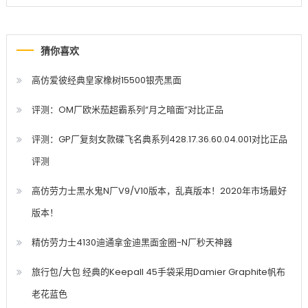
猜你喜欢
高仿爱彼经典皇家橡树15500银壳黑面
评测：OM厂欧米茄超霸系列“月之暗面”对比正品
评测：GP厂复刻女款碟飞名典系列428.17.36.60.04.001对比正品
评测
高仿劳力士黑水鬼N厂V9/V10版本，乱真版本！2020年市场最好
版本！
精仿劳力士4130迪通拿金迪黑面金圈-N厂秒天神器
旅行包/大包 经典的Keepall 45手袋采用Damier Graphite帆布
老花蓝色