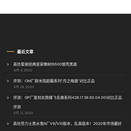
最近文章
高仿爱彼经典皇家橡树15500银壳黑面
6月 4, 2020
评测：OM厂欧米茄超霸系列“月之暗面”对比正品
5月 29, 2020
评测：GP厂复刻女款碟飞名典系列428.17.36.60.04.001对比正品
评测
5月 21, 2020
高仿劳力士黑水鬼N厂V9/V10版本，乱真版本！2020年市场最好