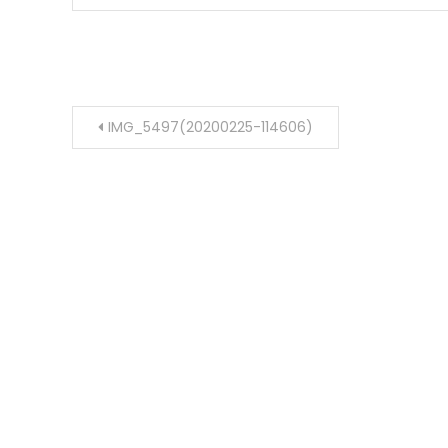
文章导航
IMG_5497(20200225-114606)