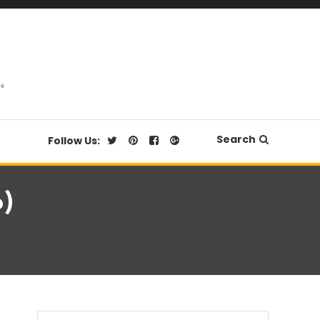
品。
Search
Follow Us:
6)