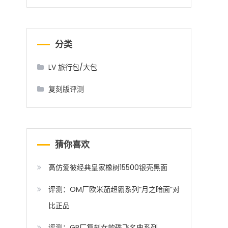
分类
LV 旅行包/大包
复刻版评测
猜你喜欢
高仿爱彼经典皇家橡树15500银壳黑面
评测：OM厂欧米茄超霸系列“月之暗面”对
比正品
评测：GP厂复刻女款碟飞名典系列