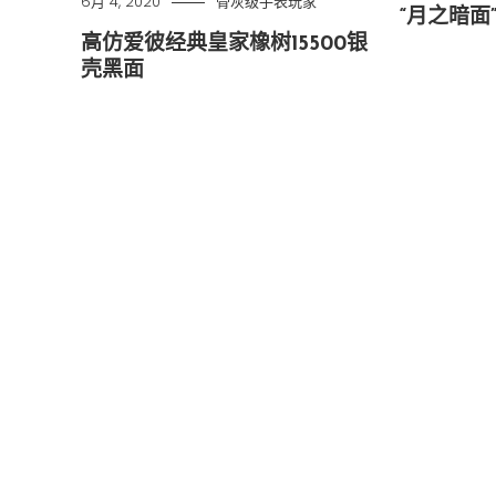
6月 4, 2020
骨灰级手表玩家
“月之暗面
高仿爱彼经典皇家橡树15500银
壳黑面