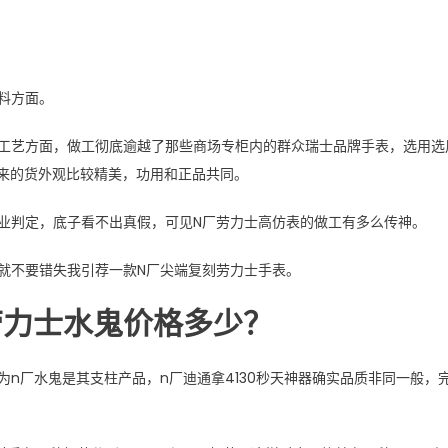
料方面。
工艺方面，做工彻底逾越了那些商场专柜内的群众瑞士品牌手表，选用选
出来的货外观比较精美，功用和正品共同。
业判定，底子看不出真假，可见N厂劳力士高仿表的做工有多么传神。
就不要错失我引荐一款N厂尖端复刻劳力士手表。
劳力士水鬼价格多少？
n厂水鬼是其支柱产品，n厂迪通拿4130秒天神器确实品质非同一般，