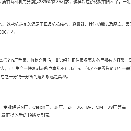
材质有两种机芯分别是2836和3135机芯，这样对应价格就有四种了，一
刻机芯，这款机芯完美还原了正品机芯结构，避震器，计时功能以及厚度。品
00左右。
么低的n厂手表，价格合理吗，靠谱吗？相信很多表友心里都有点打鼓。
表，n厂生产一块复刻表的成本都不止几百元，何况还是零售价呢？一般
。总之一分钱一分货的道理永远是真理。
，专业经营N厂、Clean厂、JF厂、ZF、V6、BP、OM、VS厂等高
、最值得入手的顶级复刻表。