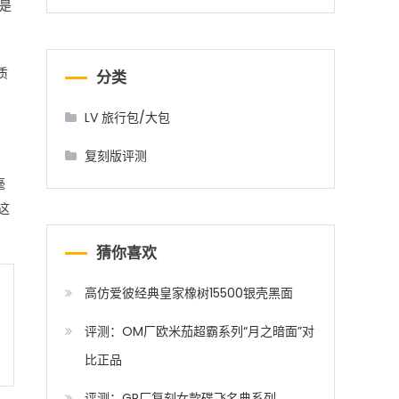
般是
质
分类
LV 旅行包/大包
复刻版评测
毫
这
猜你喜欢
高仿爱彼经典皇家橡树15500银壳黑面
评测：OM厂欧米茄超霸系列“月之暗面”对
比正品
评测：GP厂复刻女款碟飞名典系列