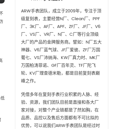
ARW手表团队，成立于2009年，专注于顶
不
级复刻表，主要经营N厂、Clean厂、PPF
仿
厂、3K厂、AF厂、APF、ZF厂、JF厂、V6
厂、VS厂、VR厂、N厂、C厂等行业顶级
大厂的产品的金牌服务商。譬如：N厂五大
神器、V6厂蓝气球、JF厂爱彼、ZF厂万国
葡七、VS厂沛纳海、KW厂真力时、MK厂
高
万国柏涛菲诺、GF厂百年灵、TF厂陀飞
轮、KV厂理查德米勒，都是目前复刻表巅
峰之作。
凭借多年在复刻手表行业积累的人脉、经
格低
验、资源，我们团队目前是直接和各大厂
家对接，对整个产业链都是了然如胸，在
品质、品控以及售后方面都有不可比拟的
可
优势，可以说我们ARW手表团队是经过时