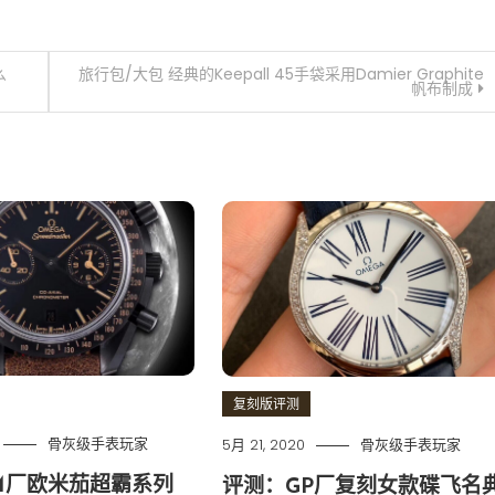
么
旅行包/大包 经典的Keepall 45手袋采用Damier Graphite
帆布制成
复刻版评测
骨灰级手表玩家
5月 21, 2020
骨灰级手表玩家
M厂欧米茄超霸系列
评测：GP厂复刻女款碟飞名