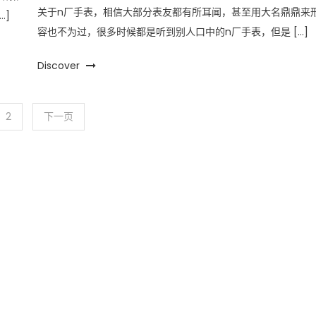
关于n厂手表，相信大部分表友都有所耳闻，甚至用大名鼎鼎来
…]
容也不为过，很多时候都是听到别人口中的n厂手表，但是 […]
Discover
2
下一页