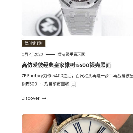
复刻版评测
6月 4, 2020
骨灰级手表玩家
高仿爱彼经典皇家橡树15500银壳黑面
ZF Factory力作15400之后，百尺杠头再进一步！再战爱彼
树15500——乃目前市面钢 […]
Discover