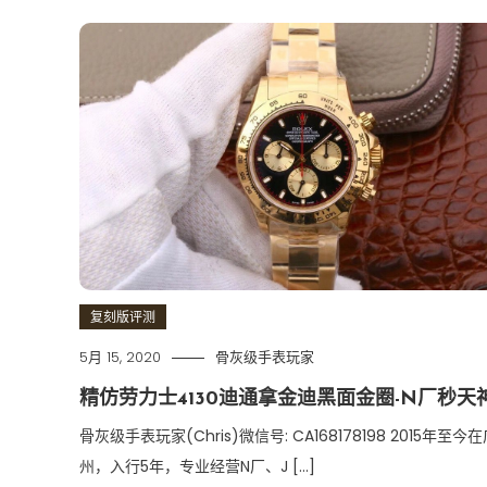
复刻版评测
5月 15, 2020
骨灰级手表玩家
精仿劳力士4130迪通拿金迪黑面金圈-N厂秒天
骨灰级手表玩家(Chris)微信号: CA168178198 2015年至今
州，入行5年，专业经营N厂、J […]