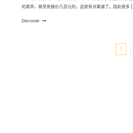
的差异，甚至有报价几百元的，这就有点离谱了。因此很多 [
Discover
文章导航
1