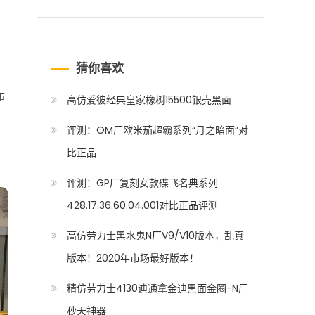
猜你喜欢
布
高仿爱彼经典皇家橡树15500银壳黑面
评测：OM厂欧米茄超霸系列“月之暗面”对
比正品
评测：GP厂复刻女款碟飞名典系列
428.17.36.60.04.001对比正品评测
高仿劳力士黑水鬼N厂V9/V10版本，乱真
版本！2020年市场最好版本！
精仿劳力士4130迪通拿金迪黑面金圈-N厂
秒天神器